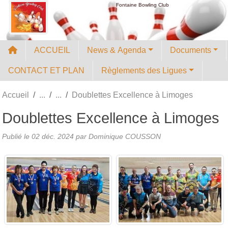
Panneau de gestion des cookies
Fontaine Bowling Club
ACCUEIL
News & Agenda
Documents
CONTACT ET PLAN
Règlements des Ligues
Accueil
Doublettes Excellence à Limoges
Doublettes Excellence à Limoges
Publié le
02 déc. 2024
par
Dominique COUSSON