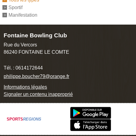
Sportif
Manifestation
Fontaine Bowling Club
Rue du Vercors
86240
FONTAINE LE COMTE
Tél. :
0614172644
philippe.boucher79@orange.fr
Informations légales
Signaler un contenu inapproprié
SPORTS
REGIONS