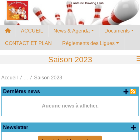
Panneau de gestion des cookies
Fontaine Bowling Club
ACCUEIL
News & Agenda
Documents
CONTACT ET PLAN
Règlements des Ligues
Saison 2023
Accueil
Saison 2023
+ d
Dernières news
Aucune news à afficher.
+
Newsletter