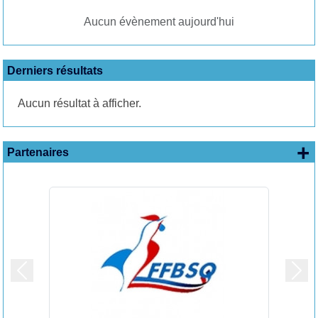
Aucun évènement aujourd'hui
Derniers résultats
Aucun résultat à afficher.
+
Partenaires
Précedent
Suiv