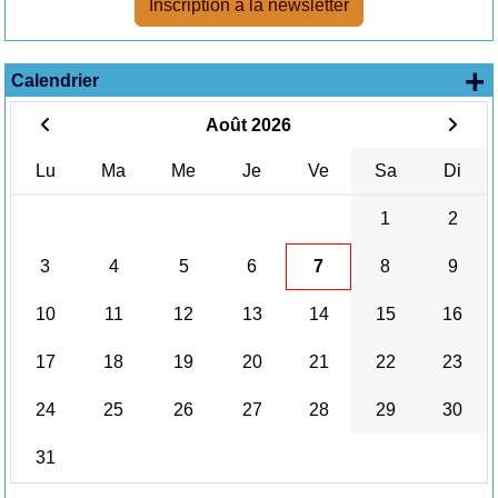
Inscription à la newsletter
+
Calendrier
Août 2026
Lu
Ma
Me
Je
Ve
Sa
Di
1
2
3
4
5
6
7
8
9
10
11
12
13
14
15
16
17
18
19
20
21
22
23
24
25
26
27
28
29
30
31