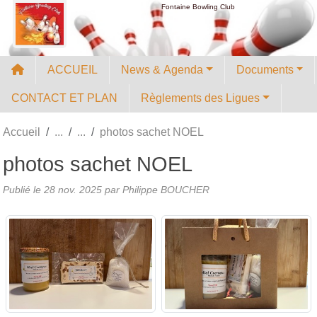
Panneau de gestion des cookies
Fontaine Bowling Club
ACCUEIL
News & Agenda
Documents
CONTACT ET PLAN
Règlements des Ligues
Accueil
photos sachet NOEL
photos sachet NOEL
Publié le
28 nov. 2025
par
Philippe BOUCHER