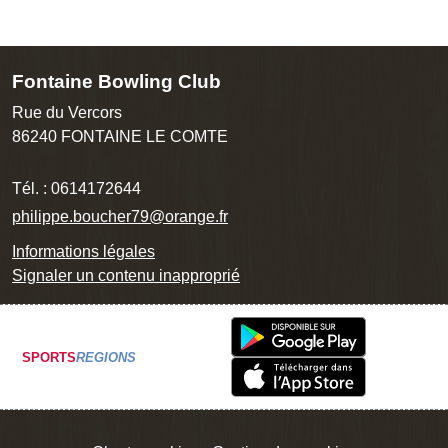
Fontaine Bowling Club
Rue du Vercors
86240
FONTAINE LE COMTE
Tél. :
0614172644
philippe.boucher79@orange.fr
Informations légales
Signaler un contenu inapproprié
SPORTS
REGIONS