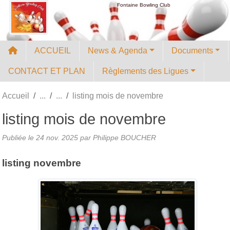
Panneau de gestion des cookies
Fontaine Bowling Club
ACCUEIL
News & Agenda
Documents
CONTACT ET PLAN
Règlements des Ligues
Accueil
listing mois de novembre
listing mois de novembre
Publiée le
24 nov. 2025
par
Philippe BOUCHER
listing novembre