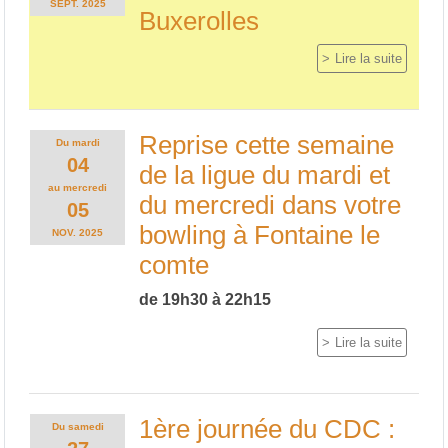
SEPT.
2025
Buxerolles
Lire la suite
Reprise cette semaine
Du
mardi
04
de la ligue du mardi et
au
mercredi
du mercredi dans votre
05
bowling à Fontaine le
NOV.
2025
comte
de 19h30 à 22h15
Lire la suite
1ère journée du CDC :
Du
samedi