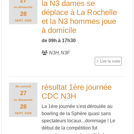
27
la N3 dames se
au
dimanche
déplace à La Rochelle
28
et la N3 hommes joue
SEPT.
2025
à domicile
de 09h à 17h30
N3H
N3F
Lire la suite
résultat 1ère journée
Du
samedi
27
CDC N3H
au
dimanche
28
La 1ère journée s'est déroulée au
bowling de la Sphère quasi sans
SEPT.
2025
spectateurs locaux...dommage ! Le
début de la compétition fut