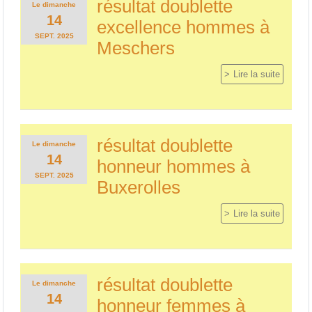
résultat doublette
Le
dimanche
14
excellence hommes à
SEPT.
2025
Meschers
Lire la suite
résultat doublette
Le
dimanche
14
honneur hommes à
SEPT.
2025
Buxerolles
Lire la suite
résultat doublette
Le
dimanche
14
honneur femmes à