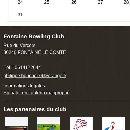
24
25
26
27
28
31
Fontaine Bowling Club
Rue du Vercors
86240
FONTAINE LE COMTE
Tél. :
0614172644
philippe.boucher79@orange.fr
Informations légales
Signaler un contenu inapproprié
Les partenaires du club